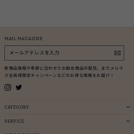
定
¥8,690
SALE
¥4,345
50%OFF
価
MAIL MAGAZINE
メ
ー
ル
ア
新商品情報や季節に合わせたお勧め商品の配信、またメルマ
ド
ガ会員様限定キャンペーンなどのお得な情報をお届け！
レ
ス
Instagram
Twitter
を
入
力
CATEGORY
SERVICE