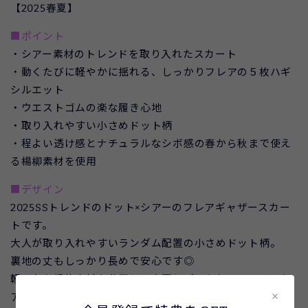
【2025春夏】
■ポイント
・シアー素材のトレンドを取り入れたスカート
・動くたびに軽やかに揺れる、しっかりフレアの５枚ハギ
シルエット
・ウエストゴムの楽な履き心地
・取り入れやすい小さめドット柄
・程よい透け感とナチュラルなシボ感の春から秋まで使え
る楊柳素材を使用
■デザイン
2025SSトレンドのドット×シアーのフレアギャザースカー
トです。
大人が取り入れやすいランダム配置の小さめドット柄。
裏地の丈もしっかり長めで安心です◎
軽やかな楊柳素材を使用し、春夏にぴったりのエアリーな
×
アイテムに仕上げました。