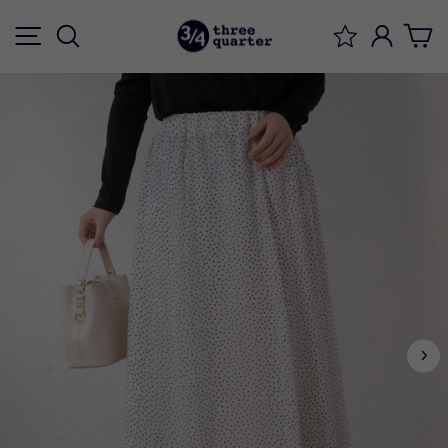
ス
メニュー
検索
ログイ
キ
ッ
プ
す
る