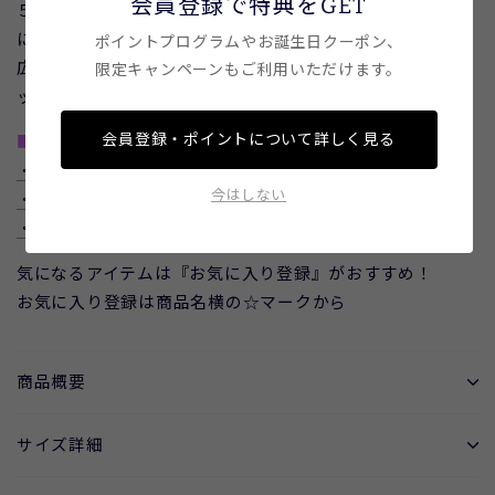
会員登録で特典をGET
５枚ハギのしっかりフレアをとったシルエットで歩くたび
に軽やかに揺れる華やかな１着。
ポイントプログラムやお誕生日クーポン、
広がりすぎないフレアギャザーなので大人っぽく色々なト
限定キャンペーンもご利用いただけます。
ップスと合わせられます。
会員登録・ポイントについて詳しく見る
■コーディネート
・ダンボールスウェードVネックジャケット
今はしない
・袖ボタンクルーネックプルオーバー
・サイロツイルテーラードジャケット
気になるアイテムは『お気に入り登録』がおすすめ！
お気に入り登録は商品名横の☆マークから
商品概要
サイズ詳細