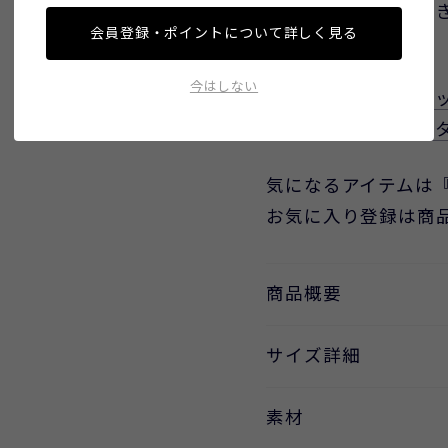
※後ろファスナーあ
会員登録・ポイントについて詳しく見る
■コーディネート
今はしない
・
バナナスリーブニ
・
ムジクレリックス
気になるアイテムは
お気に入り登録は商
商品概要
サイズ詳細
素材