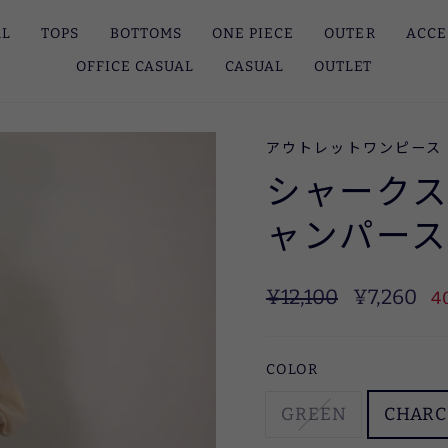
AL
TOPS
BOTTOMS
ONE PIECE
OUTER
ACCE
OFFICE CASUAL
CASUAL
OUTLET
アウトレットワンピース
シャーク
ャンパー
定
SALE
¥12,100
¥7,260
4
価
COLOR
GREEN
CHARC