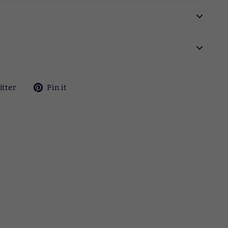
ok
ツ
Pinterest
itter
Pin it
イ
に
ー
ピ
ト
ン
す
す
る
る