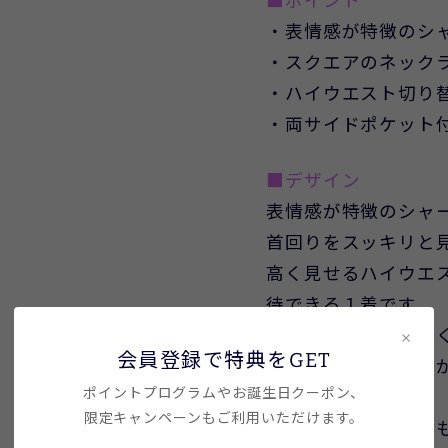
■ポイント
・表情感が特徴のシ
・スクエアのネック
・ハイウエスト切り
・両サイドポケット
■デザイン
表情感が特徴のシャ
首回りをスッキリと
高く見せるハイウエ
待できる１着です。
スカート部分は程よ
×
会員登録で特典をGET
肩紐は太めで安定感
ポイントプログラムやお誕生日クーポン、
す。
限定キャンペーンもご利用いただけます。
タイトめなインナー