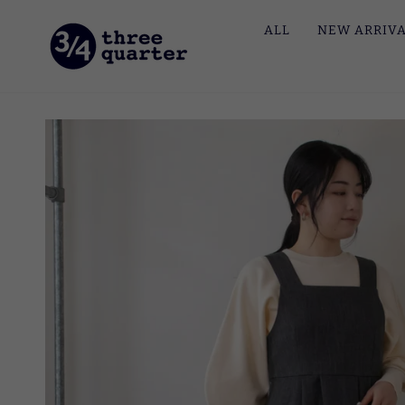
ス
ALL
NEW ARRIV
キ
ッ
プ
す
る