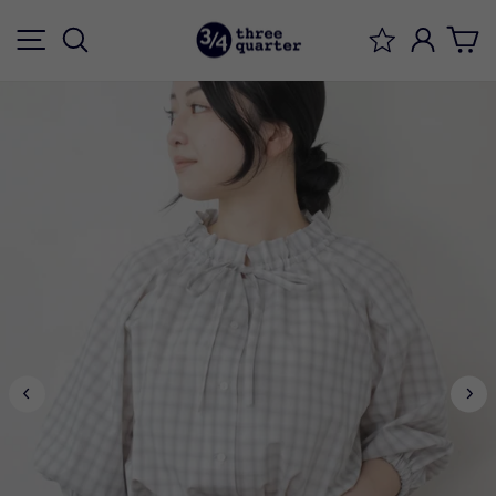
ス
メニュー
検索
ログイ
キ
ッ
プ
す
る