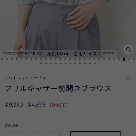
OFFWHITE/GRAY 身長158㎝ 着用サイズ：FREE
閉
じ
る
(ES
アウトレットトップス
フリルギャザー前開きブラウス
定
SALE
¥9,350
¥4,675
50%OFF
価
COLOR