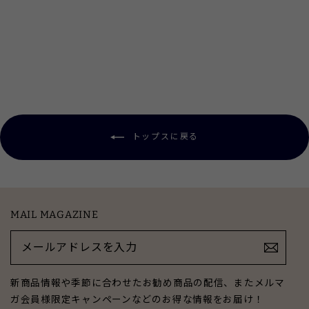
フリルギャザー前開きブラウス
定
¥9,350
SALE
¥4,675
50%OFF
価
トップスに戻る
MAIL MAGAZINE
メ
ー
ル
ア
新商品情報や季節に合わせたお勧め商品の配信、またメルマ
ド
ガ会員様限定キャンペーンなどのお得な情報をお届け！
レ