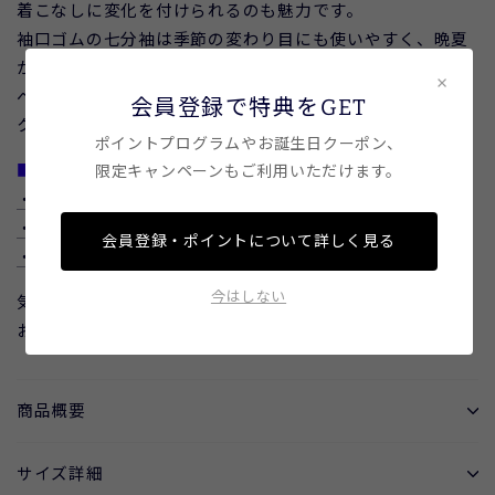
着こなしに変化を付けられるのも魅力です。
袖口ゴムの七分袖は季節の変わり目にも使いやすく、晩夏
から秋までにぴったり。
×
ベーシックで合わせやすいアイボリーと、秋らしいチェッ
会員登録で特典をGET
ク柄の2色展開です。
ポイントプログラムやお誕生日クーポン、
■コーディネート
限定キャンペーンもご利用いただけます。
・T/Rツイルダブルタックパンツ
・スパンローンシアーフレアスカート
会員登録・ポイントについて詳しく見る
・トロピカルWG釦フレアジャンパースカート
今はしない
気になるアイテムは『お気に入り登録』がおすすめ！
お気に入り登録は商品名横の☆マークから
商品概要
サイズ詳細