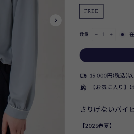
FREE
数量
−
+
15,000円(税
【お気に入り】
さりげないパイ
【2025春夏】
MINT 身長158cm 着用サ