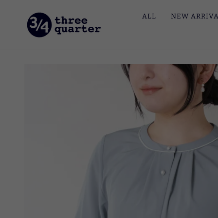
ス
ALL
NEW ARRIV
キ
ッ
プ
す
る