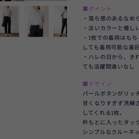
■ポイント
・落ち感のあるなめ
・淡いカラーと優し
・1枚での着用はも
しても着用可能な着回
・ハレの日から、き
ても活躍間違いなし
■デザイン
パールボタンがリッ
甘くなりすぎず洗練
してくれる1枚。
衿もとに入ったタッ
シンプルなクルーネ