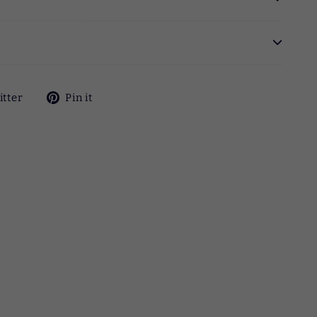
ok
ツ
Pinterest
itter
Pin it
イ
に
ー
ピ
ト
ン
す
す
る
る