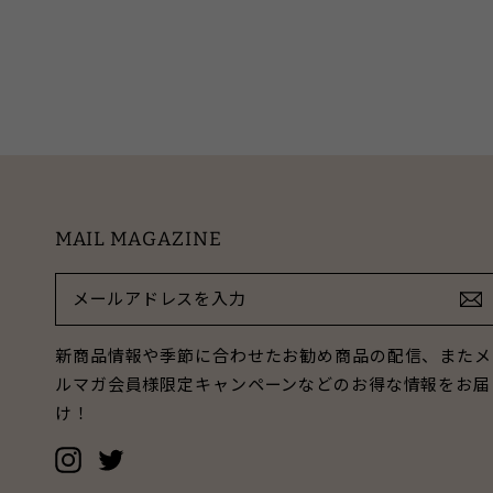
MAIL MAGAZINE
メ
ー
ル
ア
新商品情報や季節に合わせたお勧め商品の配信、またメ
ド
ルマガ会員様限定キャンペーンなどのお得な情報をお届
レ
け！
ス
を
Instagram
Twitter
入
力