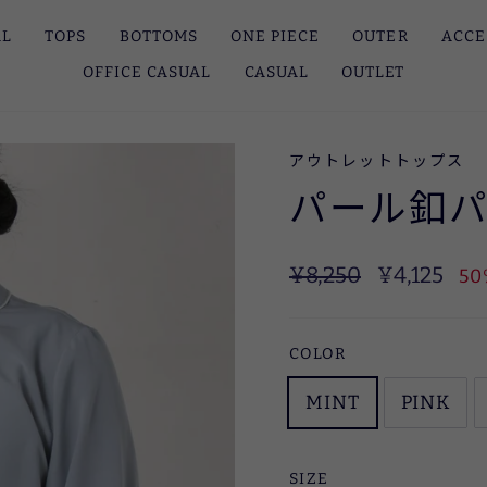
AL
TOPS
BOTTOMS
ONE PIECE
OUTER
ACCE
OFFICE CASUAL
CASUAL
OUTLET
アウトレットトップス
パール釦
定
SALE
¥8,250
¥4,125
50
価
COLOR
MINT
PINK
SIZE