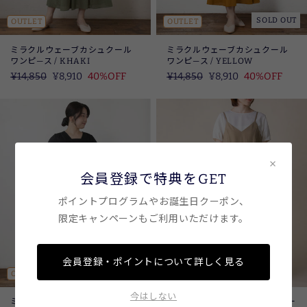
SOLD OUT
OUTLET
OUTLET
ミラクルウェーブカシュクール
ミラクルウェーブカシュクール
ワンピ―ス / KHAKI
ワンピ―ス / YELLOW
定
¥14,850
SALE
¥8,910
40%OFF
定
¥14,850
SALE
¥8,910
40%OFF
価
価
×
会員登録で特典をGET
ポイントプログラムやお誕生日クーポン、
限定キャンペーンもご利用いただけます。
会員登録・ポイントについて詳しく見る
SOLD OUT
OUTLET
OUTLET
今はしない
ミラクルウェーブカシュクール
フリルティアードキャミワンピー