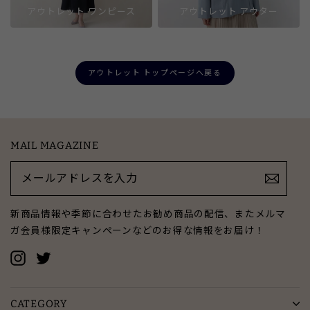
アウトレット ワンピース
アウトレット アウター
アウトレット トップページへ戻る
MAIL MAGAZINE
メ
ー
ル
ア
新商品情報や季節に合わせたお勧め商品の配信、またメルマ
ド
ガ会員様限定キャンペーンなどのお得な情報をお届け！
レ
ス
Instagram
Twitter
を
入
力
CATEGORY