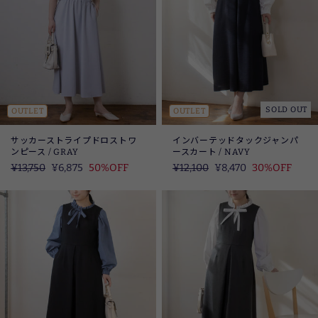
SOLD OUT
OUTLET
OUTLET
サッカーストライプドロストワ
インバーテッドタックジャンパ
ンピース / GRAY
ースカート / NAVY
定
¥13,750
SALE
¥6,875
50%OFF
定
¥12,100
SALE
¥8,470
30%OFF
価
価