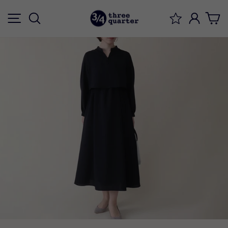
ス
メニュー
検索
ログイ
キ
ッ
プ
す
る