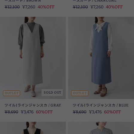
ースカート / BROWN
ースカート / CHARCOAL
定
¥12,100
SALE
¥7,260
40%OFF
定
¥12,100
SALE
¥7,260
40%OFF
価
価
SOLD OUT
OUTLET
OUTLET
ツイルIラインジャンスカ / GRAY
ツイルIラインジャンスカ / BLUE
定
¥8,690
SALE
¥3,476
60%OFF
定
¥8,690
SALE
¥3,476
60%OFF
価
価