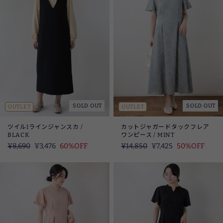
SOLD OUT
SOLD OUT
OUTLET
OUTLET
ツイルIラインジャンスカ /
カットジャガードタックフレア
BLACK
ワンピース / MINT
定
¥8,690
SALE
¥3,476
60%OFF
定
¥14,850
SALE
¥7,425
50%OFF
価
価