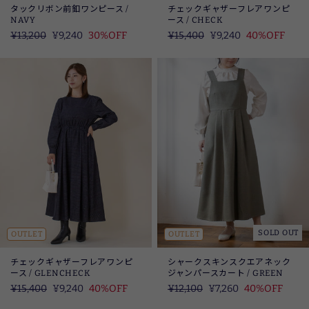
タックリボン前釦ワンピース /
チェックギャザーフレアワンピ
NAVY
ース / CHECK
定
¥13,200
SALE
¥9,240
30%OFF
定
¥15,400
SALE
¥9,240
40%OFF
価
価
SOLD OUT
OUTLET
OUTLET
チェックギャザーフレアワンピ
シャークスキンスクエアネック
ース / GLENCHECK
ジャンパースカート / GREEN
定
¥15,400
SALE
¥9,240
40%OFF
定
¥12,100
SALE
¥7,260
40%OFF
価
価