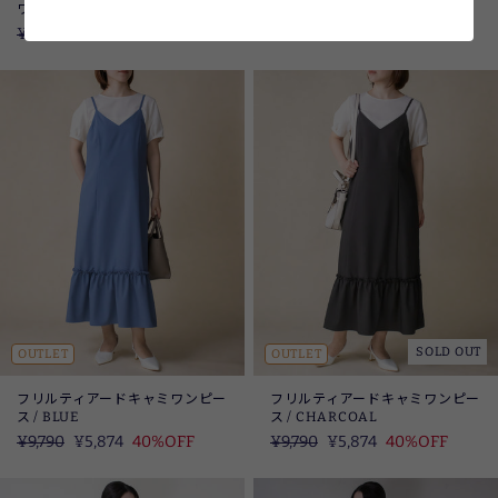
ワンピ―ス / BLACK
ス / CAMEL
定
¥14,850
SALE
¥8,910
40%OFF
定
¥9,790
SALE
¥5,874
40%OFF
価
価
SOLD OUT
OUTLET
OUTLET
フリルティアードキャミワンピー
フリルティアードキャミワンピー
ス / BLUE
ス / CHARCOAL
定
¥9,790
SALE
¥5,874
40%OFF
定
¥9,790
SALE
¥5,874
40%OFF
価
価