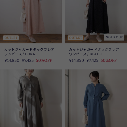
SOLD OUT
OUTLET
OUTLET
カットジャガードタックフレア
カットジャガードタックフレア
ワンピース / CORAL
ワンピース / BLACK
定
¥14,850
SALE
¥7,425
50%OFF
定
¥14,850
SALE
¥7,425
50%OFF
価
価