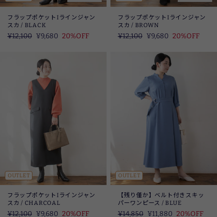
フラップポケットIラインジャン
フラップポケットIラインジャン
スカ / BLACK
スカ / BROWN
定
¥12,100
SALE
¥9,680
20%OFF
定
¥12,100
SALE
¥9,680
20%OFF
価
価
OUTLET
OUTLET
フラップポケットIラインジャン
【残り僅か】ベルト付きスキッ
スカ / CHARCOAL
パーワンピース / BLUE
定
¥12,100
SALE
¥9,680
20%OFF
定
¥14,850
SALE
¥11,880
20%OFF