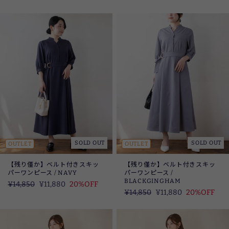
価
価
SOLD OUT
SOLD OUT
OUTLET
OUTLET
【残り僅か】ベルト付きスキッ
【残り僅か】ベルト付きスキッ
パーワンピース / NAVY
パーワンピース /
BLACKGINGHAM
定
¥14,850
SALE
¥11,880
20%OFF
定
¥14,850
SALE
¥11,880
20%OFF
価
価