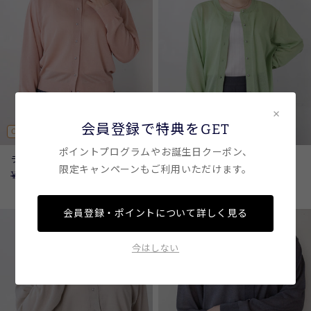
×
会員登録で特典をGET
SOLD OUT
OUTLET
OUTLET
ポイントプログラムやお誕生日クーポン、
ラメシアーカーディガン / PINK
ラメシアーカーディガン /
限定キャンペーンもご利用いただけます。
GREEN
定
¥8,690
SALE
¥6,083
30%OFF
定
¥8,690
SALE
¥6,083
30%OFF
価
価
会員登録・ポイントについて詳しく見る
今はしない