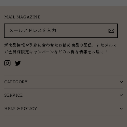
MAIL MAGAZINE
メ
ー
ル
ア
新商品情報や季節に合わせたお勧め商品の配信、またメルマ
ド
ガ会員様限定キャンペーンなどのお得な情報をお届け！
レ
ス
Instagram
Twitter
を
入
力
CATEGORY
SERVICE
HELP & POLICY