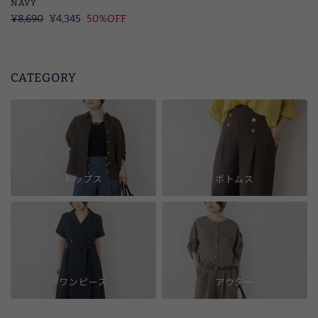
NAVY
定
¥8,690
SALE
¥4,345
50%OFF
価
CATEGORY
トップス
ボトムス
ワンピース
アウター