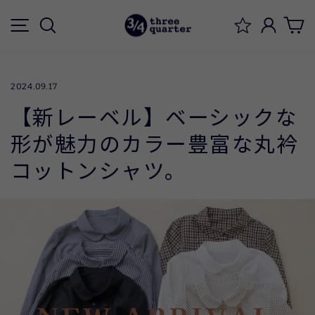
ス
メニュー
検索
ログイ
キ
ッ
プ
す
2024.09.17
る
【新レーベル】ベーシックな
形が魅力のカラー豊富な丸衿
コットンシャツ。