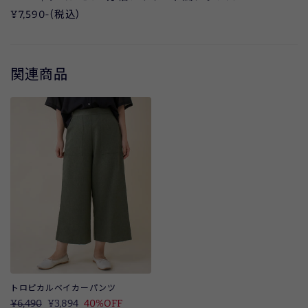
¥7,590-(税込)
関連商品
トロピカルベイカーパンツ
定
¥6,490
SALE
¥3,894
40%OFF