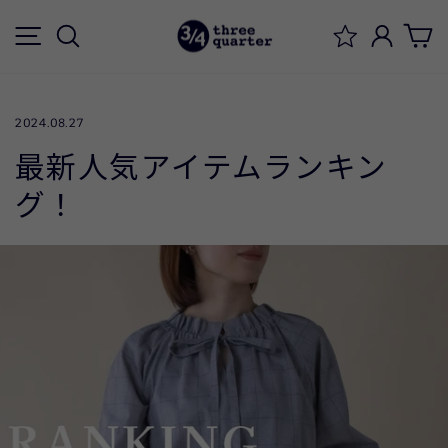
ス
メニュー
検索
ログイ
キ
ッ
プ
す
2024.08.27
る
最新人気アイテムランキン
グ！