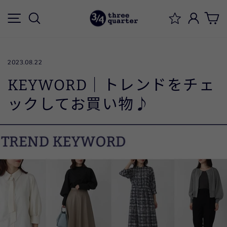
ス
メニュー
検索
ログイ
キ
ッ
プ
す
2023.08.22
る
KEYWORD｜トレンドをチェ
ックしてお買い物♪