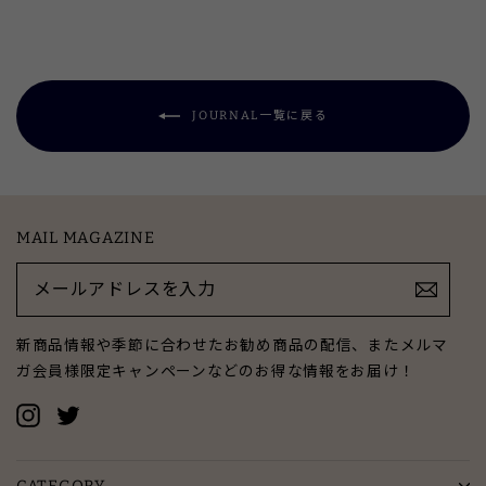
シ
ー
ピ
ェ
ト
ン
ア
す
す
す
る
る
る
JOURNAL一覧に戻る
MAIL MAGAZINE
メ
ー
ル
ア
新商品情報や季節に合わせたお勧め商品の配信、またメルマ
ド
ガ会員様限定キャンペーンなどのお得な情報をお届け！
レ
ス
Instagram
Twitter
を
入
力