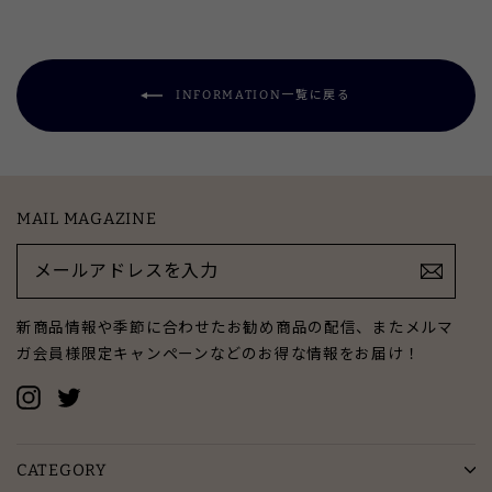
ェ
ト
ン
ア
す
す
す
る
る
る
INFORMATION一覧に戻る
MAIL MAGAZINE
メ
ー
ル
ア
新商品情報や季節に合わせたお勧め商品の配信、またメルマ
ド
ガ会員様限定キャンペーンなどのお得な情報をお届け！
レ
ス
Instagram
Twitter
を
入
力
CATEGORY