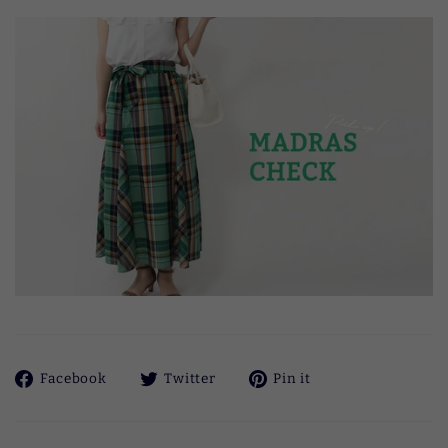
Facebook
ツ
Pinterest
Facebook
Twitter
Pin it
で
イ
に
シ
ー
ピ