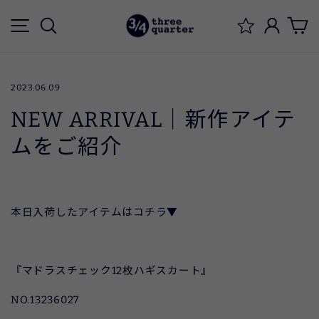
ス
メニュー
検索
ログイ
キ
ッ
プ
す
2023.06.09
る
NEW ARRIVAL｜新作アイテ
ムをご紹介
本日入荷したアイテムはコチラ▼
『マドラスチェック12枚ハギスカート』
NO.13236027