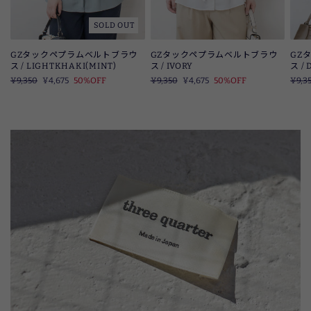
SOLD OUT
GZタックペプラムベルトブラウ
GZタックペプラムベルトブラウ
GZ
ス / LIGHTKHAKI(MINT)
ス / IVORY
ス /
定
¥9,350
SALE
¥4,675
50%OFF
定
¥9,350
SALE
¥4,675
50%OFF
定
¥9,3
価
価
価