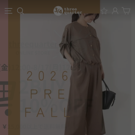
ス
3/4
メニュー
検索
ログイ
キ
ッ
ス
プ
リ
す
る
ー
ク
ォ
ー
タ
ー
オ
ン