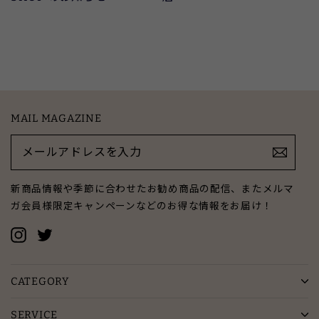
MAIL MAGAZINE
メ
ー
ル
ア
新商品情報や季節に合わせたお勧め商品の配信、またメルマ
ド
ガ会員様限定キャンペーンなどのお得な情報をお届け！
レ
ス
Instagram
Twitter
を
入
力
CATEGORY
SERVICE