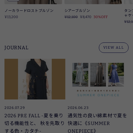
シアーブルゾン
タン
ノーカラードロストブルゾン
ャケ
定
¥12,100
SALE
¥8,470
30%OFF
¥13,200
価
定
¥12,
価
JOURNAL
VIEW ALL
2026.07.29
2026.06.23
2026 PRE FALL -夏を乗り
通気性の良い綿素材で夏を
切る機能性と、 秋を先取り
快適に《SUMMER
する色・カタチ-
ONEPIECE》