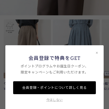
×
会員登録で特典をGET
ポイントプログラムやお誕生日クーポン、
限定キャンペーンもご利用いただけます。
NEW
NEW
N
ウエストフリルワイドパンツ
ローン小紋タックギャザースカー
金釦
会員登録・ポイントについて詳しく見る
ト
¥9,350
¥12,
¥9,790
今はしない