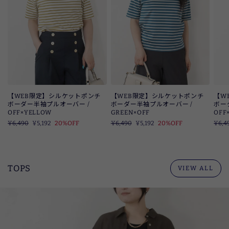
【WEB限定】シルケットポンチ
【WEB限定】シルケットポンチ
【W
ボーダー半袖プルオーバー /
ボーダー半袖プルオーバー /
ボー
OFF×YELLOW
GREEN×OFF
OFF
定
¥6,490
SALE
¥5,192
20%OFF
定
¥6,490
SALE
¥5,192
20%OFF
定
¥6,4
価
価
価
TOPS
VIEW ALL