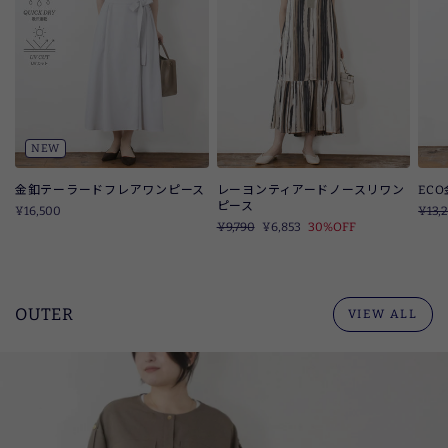
NEW
金釦テーラードフレアワンピース
レーヨンティアードノースリワン
EC
ピース
¥16,500
定
¥13,
定
¥9,790
SALE
¥6,853
30%OFF
価
価
OUTER
VIEW ALL