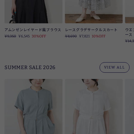
アムンゼンレイヤード風ブラウス
レースグラデサークルスカート
ウエ
ース
定
¥9,350
SALE
¥6,545
30%OFF
定
¥8,690
SALE
¥7,821
10%OFF
価
価
定
¥14,
価
SUMMER SALE 2026
VIEW ALL