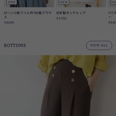
NEW
NEW
N
ローン小紋フリル衿7分袖ブラウ
日本製タンクトップ
T/
ス
ー
¥4,950
¥8,690
¥8,8
BOTTOMS
VIEW ALL