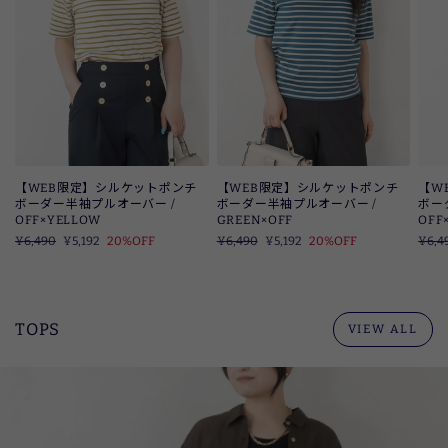
【WEB限定】シルケットポンチ
【WEB限定】シルケットポンチ
【W
ボーダー半袖プルオーバー /
ボーダー半袖プルオーバー /
ボー
OFF×YELLOW
GREEN×OFF
OFF
定
¥6,490
SALE
¥5,192
20%OFF
定
¥6,490
SALE
¥5,192
20%OFF
定
¥6,4
価
価
価
TOPS
VIEW ALL