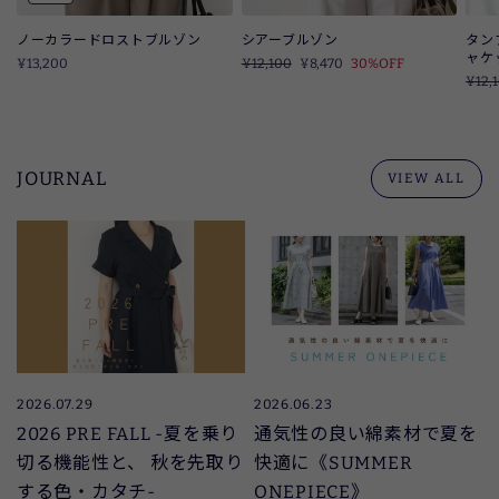
シアーブルゾン
タン
ノーカラードロストブルゾン
ャケ
定
¥12,100
SALE
¥8,470
30%OFF
¥13,200
価
定
¥12,
価
JOURNAL
VIEW ALL
2026.07.29
2026.06.23
2026 PRE FALL -夏を乗り
通気性の良い綿素材で夏を
切る機能性と、 秋を先取り
快適に《SUMMER
する色・カタチ-
ONEPIECE》