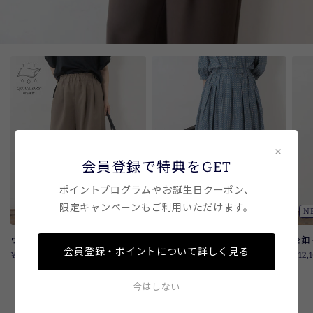
×
会員登録で特典をGET
ポイントプログラムやお誕生日クーポン、
限定キャンペーンもご利用いただけます。
NEW
NEW
N
ウエストフリルワイドパンツ
ローン小紋タックギャザースカー
金釦
会員登録・ポイントについて詳しく見る
ト
¥9,350
¥12,
¥9,790
今はしない