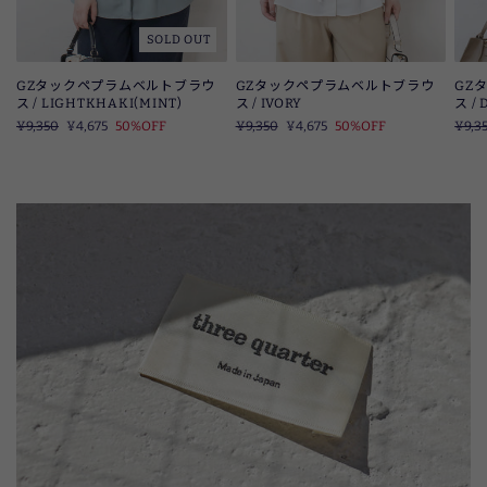
SOLD OUT
GZタックペプラムベルトブラウ
GZタックペプラムベルトブラウ
GZ
ス / LIGHTKHAKI(MINT)
ス / IVORY
ス /
定
¥9,350
SALE
¥4,675
50%OFF
定
¥9,350
SALE
¥4,675
50%OFF
定
¥9,3
価
価
価