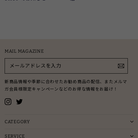
MAIL MAGAZINE
メ
ー
ル
ア
新商品情報や季節に合わせたお勧め商品の配信、またメルマ
ド
ガ会員様限定キャンペーンなどのお得な情報をお届け！
レ
ス
Instagram
Twitter
を
入
力
CATEGORY
SERVICE