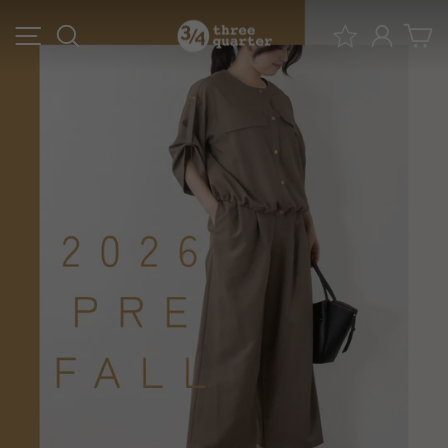
ス
3/4
メニュー
検索
ログイ
キ
ッ
ス
プ
リ
す
る
ー
ク
ォ
ー
タ
ー
オ
ン