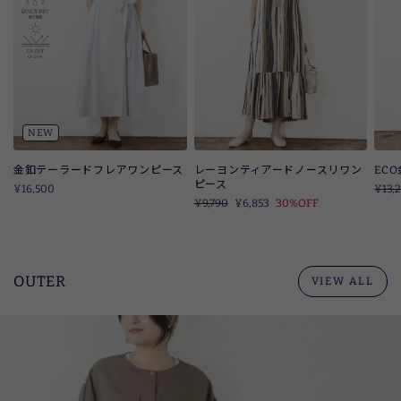
NEW
金釦テーラードフレアワンピース
レーヨンティアードノースリワン
EC
ピース
¥16,500
定
¥13,
定
¥9,790
SALE
¥6,853
30%OFF
価
価
OUTER
VIEW ALL