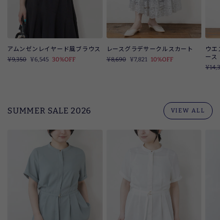
アムンゼンレイヤード風ブラウス
レースグラデサークルスカート
ウエ
ース
定
¥9,350
SALE
¥6,545
30%OFF
定
¥8,690
SALE
¥7,821
10%OFF
価
価
定
¥14,
価
SUMMER SALE 2026
VIEW ALL